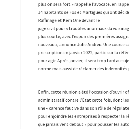
plus on sera fort » rappelle I’avocate, en rap
14 habitants de Fos et Martigues qui ont décid
Raffinage et Kem One devant le
juge civil pour « troubles anormaux du voisina
plus courte, avec I’espoir des premières assig
nouveau », annonce Julie Andreu. Une course c
prescription en janvier 2022, partie sur la réfé
pour agir. Après janvier, il sera trop tard au s
norme mais aussi de réclamer des indemnités po
Enfin, cette réunion a été l’occasion d’ouvrir o
administratif contre l’État cette fois, dont l
une « carence fautive dans son rôle de régulateu
pour enjoindre les entreprises à respecter la r
que jamais vent debout « pour pousser les auto