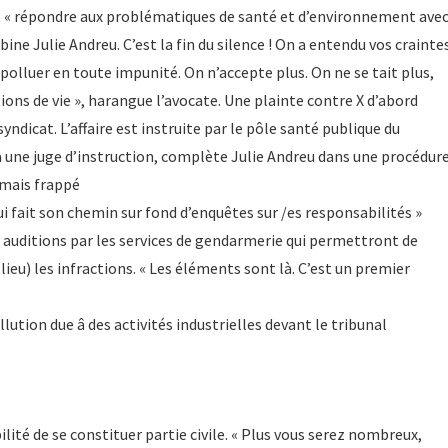
t « répondre aux problématiques de santé et d’environnement ave
ine Julie Andreu. C’est la fin du silence ! On a entendu vos crainte
olluer en toute impunité. On n’accepte plus. On ne se tait plus,
ions de vie », harangue l’avocate. Une plainte contre X d’abord
yndicat. L’affaire est instruite par le pôle santé publique du
à une juge d’instruction, complète Julie Andreu dans une procédur
rmais frappé
qui fait son chemin sur fond d’enquêtes sur /es responsabilités »
 auditions par les services de gendarmerie qui permettront de
lieu) les infractions. « Les éléments sont là. C’est un premier
ution due â des activités industrielles devant le tribunal
lité de se constituer partie civile. « Plus vous serez nombreux,