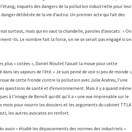
l’étang, inquiets des dangers de la pollution industrielle pour leur
danger délibérée de la vie d’autrui. Un premier acte qui fait des
énal surtout, mais qui en vaut la chandelle, paroles d’avocats : « On
ament-ils. Le nombre fait la force, on ne se serait pas engagé si on
es plus « cotées », Daniel Moutet faisait la moue pour cette
dans les vapeurs de l’été. « Je suis peiné de voir si peu de monde »
proue de cette fronde contre la pollution avec Julie Andreu, l’une
les questions de santé et d’environnement. Mais il y a quand même
gues à l’image de Benoît qui dit qu’il a « une vue imprenable sur le
es mois pour nourrir les dossiers et les arguments du cabinet TTLA
sti, les autres avocates en renfort.
rès avoir « étudié les dépassements des normes des industriels »