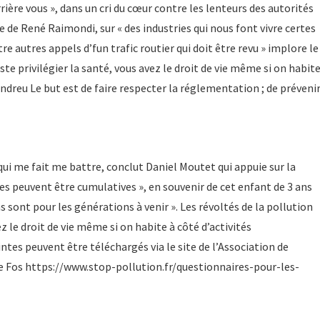
ière vous », dans un cri du cœur contre les lenteurs des autorités
e de René Raimondi, sur « des industries qui nous font vivre certes
re autres appels d’fun trafic routier qui doit être revu » implore le
uste privilégier la santé, vous avez le droit de vie même si on habit
 Andreu Le but est de faire respecter la réglementation ; de préveni
qui me fait me battre, conclut Daniel Moutet qui appuie sur la
tes peuvent être cumulatives », en souvenir de cet enfant de 3 ans
ns sont pour les générations à venir ». Les révoltés de la pollution
z le droit de vie même si on habite à côté d’activités
intes peuvent être téléchargés via le site de l’Association de
de Fos https://www.stop-pollution.fr/questionnaires-pour-les-