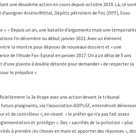
pelant une deuxième action en cours depuis octobre 2019. Là, ce son
é d’assigner ArcelorMittal, Dépôts pétroliers de Fos (DPF), Esso
ge ». « Depuis un an, une bataille d’arguments mais une temporalit
nations fin décembre ou début janvier 2022. Avec un élément
ontre la montre pour déposer de nouveaux dossiers et « une
rence de l’étude Fos-Epseal en janvier 2017. On a un délai de 5 ans
ujet d’une plainte à double détente pour demander « de respecter la
ur le préjudice ».
fficiellement la 3e étape avec une action devant le tribunal
es futurs plaignants, via l’association ADPLGF, entendront dénonce
r et de contrôleur », en visant » le préfet qui n’a pas fait assez
églementation et protéger ». Des « sacrifiés de la pollution » plus
rités à prendre /es choses en main et apporter des réponses », dir