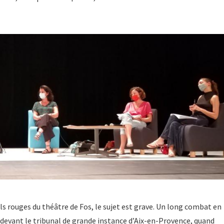
ils rouges du théâtre de Fos, le sujet est grave. Un long combat en
 devant le tribunal de grande instance d’Aix-en-Provence, quand