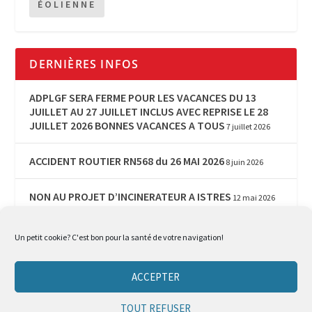
ÉOLIENNE
DERNIÈRES INFOS
ADPLGF SERA FERME POUR LES VACANCES DU 13
JUILLET AU 27 JUILLET INCLUS AVEC REPRISE LE 28
JUILLET 2026 BONNES VACANCES A TOUS
7 juillet 2026
ACCIDENT ROUTIER RN568 du 26 MAI 2026
8 juin 2026
NON AU PROJET D’INCINERATEUR A ISTRES
12 mai 2026
EPSEAL (Etude Participative en Santé
Un petit cookie? C'est bon pour la santé de votre navigation!
Environnement Ancrée Localement) primée
28 avril
2026
ACCEPTER
FOS EPSEAL ENFIN RECOMPENSEE
28 avril 2026
TOUT REFUSER