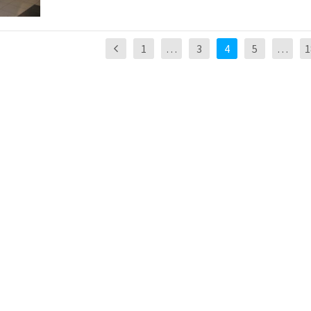
1
…
3
4
5
…
1