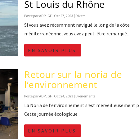
St Louis du Rhône
Posté par
ADPLGF
|
Oct 27, 2023
|
Divers
Si vous avez récemment navigué le long de la côte
méditerranéenne, vous avez peut-être remarqué...
EN SAVOIR PLUS
Retour sur la noria de
l’environnement
Posté par
ADPLGF
|
Oct 24, 2023
|
Evènements
La Noria de l’environnement s’est merveilleusement p
Cette journée écologique...
EN SAVOIR PLUS