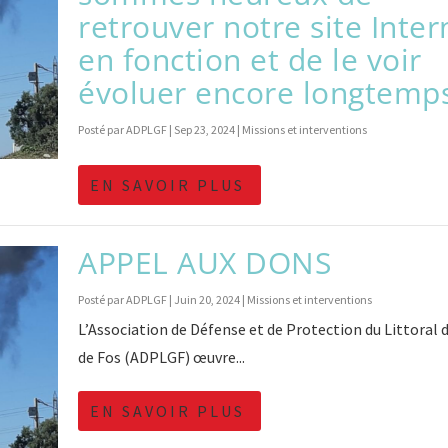
retrouver notre site Inter
en fonction et de le voir
évoluer encore longtemp
Posté par
ADPLGF
|
Sep 23, 2024
|
Missions et interventions
EN SAVOIR PLUS
APPEL AUX DONS
Posté par
ADPLGF
|
Juin 20, 2024
|
Missions et interventions
L’Association de Défense et de Protection du Littoral 
de Fos (ADPLGF) œuvre...
EN SAVOIR PLUS